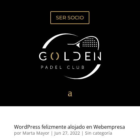
SER SOCIO
WordPress felizmente alojado en Webempresa
por
Marta Mayor
|
Jun 27, 2022
|
Sin categoría