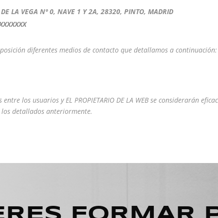
E LA VEGA Nº 0, NAVE 1 Y 2A, 28320, PINTO, MADRID
XXXXXXX
posición diferentes medios de contacto que detallamos a continuación:
 los usuarios y EL PROPIETARIO DE LA WEB se considerarán eficaces, 
 los detallados anteriormente.
ERES FORMAR 